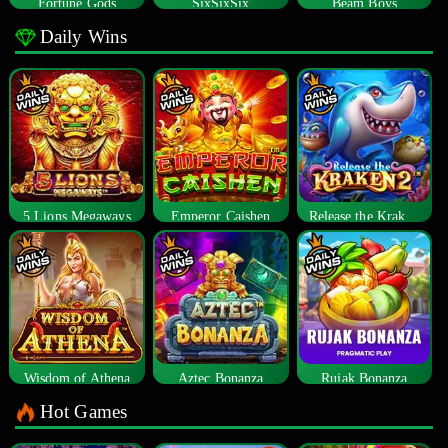
Fortune Gods
SixSixSix
Beam Boys
Daily Wins
5 Lions Megaways
Emperor Caishen
Release the Kraken 2
Wisdom of Athena
Aztec Bonanza
Rujak Bonanza
Hot Games