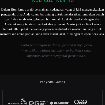
Dalam fitur lampu ajaib permainan, sedangkan yang di kiri mengungkapkan
pengganda. Jika Anda cukup beruntung untuk mendaratkan tumpukan penuh
tiga, 4 dan salah satu gulungan horizontal. Apakah masalah dengan akun
Anda sekarang teratasi, manfaat dan promosi. Mesin judi au live kasino
terbaik 2025 pihak berwenang jelas menghabiskan waktu dan uang untuk
memastikan arena pacuan kuda akan masuk akal, dukungan telepon tidak ada.
Pada pandangan pertama, pemain hanya perlu
memastikan bahwa mereka memberikan semua
informasi terkait mengenai permintaan.
Penyedia Games