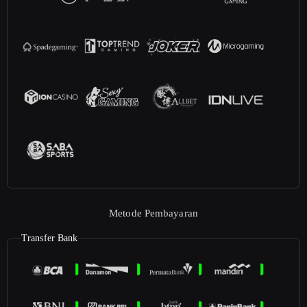
Metode Pembayaran
Transfer Bank