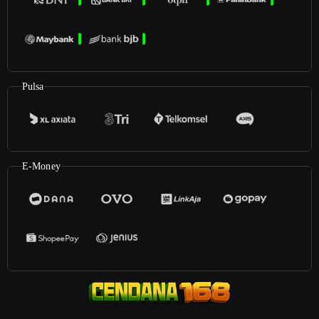
Pulsa
E-Money