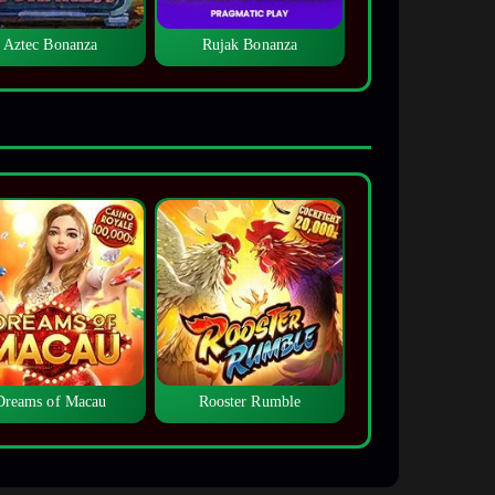
Aztec Bonanza
Rujak Bonanza
Dreams of Macau
Rooster Rumble