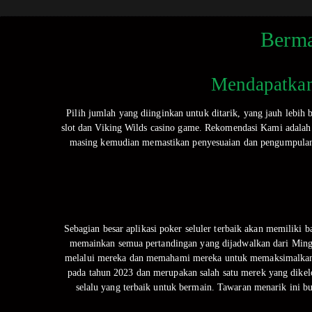
Berma
Mendapatkan
Pilih jumlah yang diinginkan untuk ditarik, yang jauh lebih
slot dan Viking Wilds casino game. Rekomendasi Kami adalah
masing kemudian memastikan penyesuaian dan pengumpulan 
Sebagian besar aplikasi poker seluler terbaik akan memiliki 
memainkan semua pertandingan yang dijadwalkan dari Minggu
melalui mereka dan memahami mereka untuk memaksimalkan pe
pada tahun 2023 dan merupakan salah satu merek yang dikel
selalu yang terbaik untuk bermain. Tawaran menarik ini bu