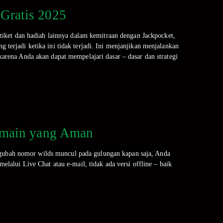
Gratis 2025
iket dan hadiah lainnya dalam kemitraan dengan Jackpocket,
 terjadi ketika ini tidak terjadi. Ini menjanjikan menjalankan
karena Anda akan dapat mempelajari dasar – dasar dan strategi
rmain yang Aman
ngubah nomor wilds muncul pada gulungan kapan saja, Anda
alui Live Chat atau e-mail, tidak ada versi offline – baik