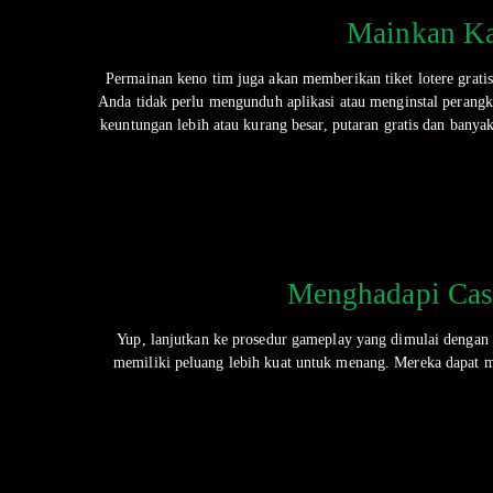
Mainkan Ka
Permainan keno tim juga akan memberikan tiket lotere grat
Anda tidak perlu mengunduh aplikasi atau menginstal perangkat
keuntungan lebih atau kurang besar, putaran gratis dan banya
Menghadapi Cas
Yup, lanjutkan ke prosedur gameplay yang dimulai dengan
memiliki peluang lebih kuat untuk menang. Mereka dapat me