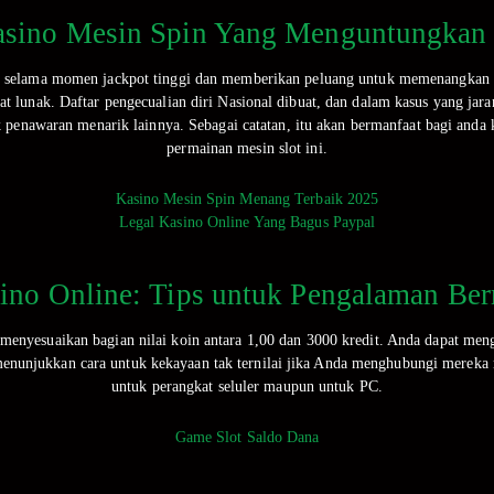
sino Mesin Spin Yang Menguntungkan 
is selama momen jackpot tinggi dan memberikan peluang untuk memenangkan t
 lunak. Daftar pengecualian diri Nasional dibuat, dan dalam kasus yang jarang
k penawaran menarik lainnya. Sebagai catatan, itu akan bermanfaat bagi anda 
permainan mesin slot ini.
Kasino Mesin Spin Menang Terbaik 2025
Legal Kasino Online Yang Bagus Paypal
ino Online: Tips untuk Pengalaman Be
 menyesuaikan bagian nilai koin antara 1,00 dan 3000 kredit. Anda dapat me
nunjukkan cara untuk kekayaan tak ternilai jika Anda menghubungi mereka mel
untuk perangkat seluler maupun untuk PC.
Game Slot Saldo Dana