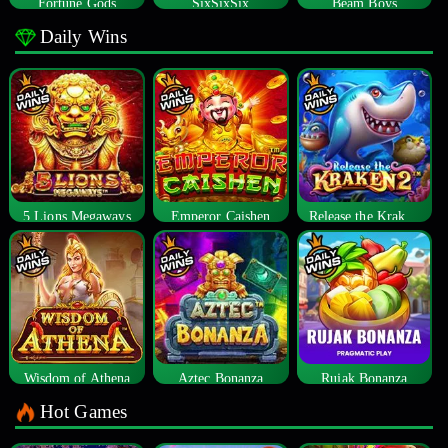
Fortune Gods
SixSixSix
Beam Boys
Daily Wins
5 Lions Megaways
Emperor Caishen
Release the Kraken 2
Wisdom of Athena
Aztec Bonanza
Rujak Bonanza
Hot Games