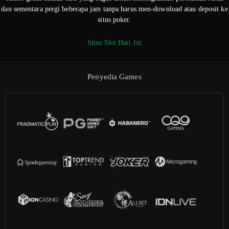
dan sementara pergi beberapa jam tanpa harus men-download atau deposit ke
situs poker.
Situs Slot Hari Ini
Penyedia Games