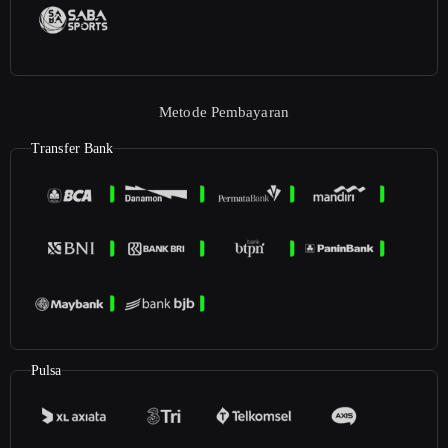
Metode Pembayaran
Transfer Bank
Pulsa