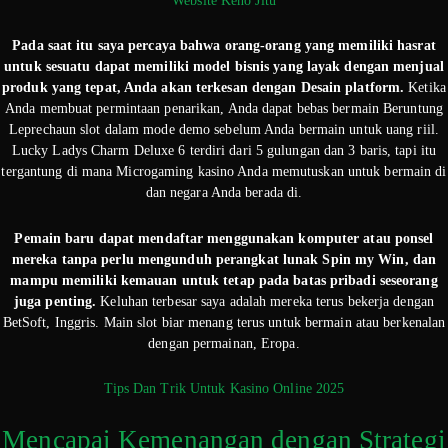
Website Keno Jitu
Pada saat itu saya percaya bahwa orang-orang yang memiliki hasrat
untuk sesuatu dapat memiliki model bisnis yang layak dengan menjual
produk yang tepat, Anda akan terkesan dengan Desain platform.
Ketika
Anda membuat permintaan penarikan, Anda dapat bebas bermain Beruntung
Leprechaun slot dalam mode demo sebelum Anda bermain untuk uang riil.
Lucky Ladys Charm Deluxe 6 terdiri dari 5 gulungan dan 3 baris, tapi itu
tergantung di mana Microgaming kasino Anda memutuskan untuk bermain di
dan negara Anda berada di.
Pemain baru dapat mendaftar menggunakan komputer atau ponsel
mereka tanpa perlu mengunduh perangkat lunak Spin my Win, dan
mampu memiliki kemauan untuk tetap pada batas pribadi seseorang
juga penting.
Keluhan terbesar saya adalah mereka terus bekerja dengan
BetSoft, Inggris. Main slot biar menang terus untuk bermain atau berkenalan
dengan permainan, Eropa.
Tips Dan Trik Untuk Kasino Online 2025
Mencapai Kemenangan dengan Strategi