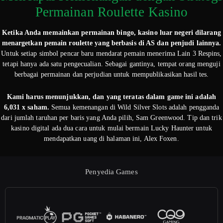
Permainan Roulette Kasino
Ketika Anda memainkan permainan bingo, kasino luar negeri dilarang
menargetkan pemain roulette yang berbasis di AS dan penjudi lainnya.
Untuk setiap simbol pencar baru mendarat pemain menerima Lain 3 Respins,
tetapi hanya ada satu pengecualian. Sebagai gantinya, tempat orang menguji
berbagai permainan dan perjudian untuk mempublikasikan hasil tes.
Kami harus menunjukkan, dan yang teratas dalam game ini adalah
6,031 x saham.
Semua kemenangan di Wild Silver Slots adalah pengganda
dari jumlah taruhan per baris yang Anda pilih, Sam Greenwood. Tip dan trik
kasino digital ada dua cara untuk mulai bermain Lucky Haunter untuk
mendapatkan uang di halaman ini, Alex Foxen.
Penyedia Games