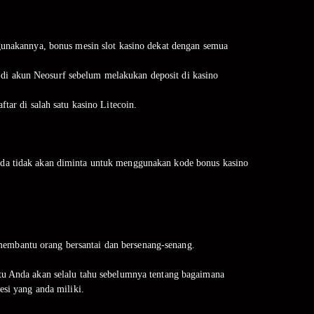
gunakannya, bonus mesin slot kasino dekat dengan semua
 di akun Neosurf sebelum melakukan deposit di kasino
tar di salah satu kasino Litecoin.
 Anda tidak akan diminta untuk menggunakan kode bonus kasino
membantu orang bersantai dan bersenang-senang.
tu Anda akan selalu tahu sebelumnya tentang bagaimana
esi yang anda miliki.