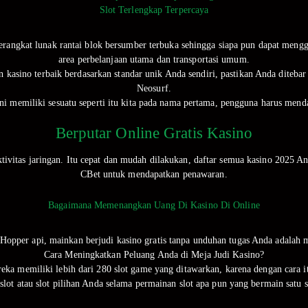
Slot Terlengkap Terpercaya
erangkat lunak rantai blok bersumber terbuka sehingga siapa pun dapat meng
area perbelanjaan utama dan transportasi umum.
asino terbaik berdasarkan standar unik Anda sendiri, pastikan Anda ditebar
Neosurf.
ini memiliki sesuatu seperti itu kita pada nama pertama, pengguna harus mendaf
Berputar Online Gratis Kasino
aktivitas jaringan. Itu cepat dan mudah dilakukan, daftar semua kasino 2025
CBet untuk mendapatkan penawaran.
Bagaimana Memenangkan Uang Di Kasino Di Online
 Hopper api, mainkan berjudi kasino gratis tanpa unduhan tugas Anda adalah 
Cara Meningkatkan Peluang Anda di Meja Judi Kasino?
a memiliki lebih dari 280 slot game yang ditawarkan, karena dengan cara i
lot atau slot pilihan Anda selama permainan slot apa pun yang bermain satu s