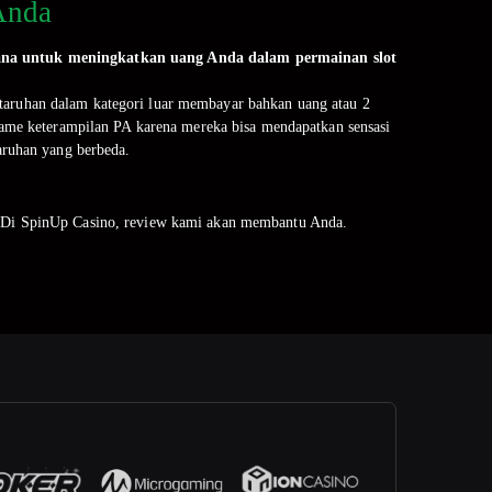
Anda
i sana untuk meningkatkan uang Anda dalam permainan slot
 taruhan dalam kategori luar membayar bahkan uang atau 2
ame keterampilan PA karena mereka bisa mendapatkan sensasi
aruhan yang berbeda.
i. Di SpinUp Casino, review kami akan membantu Anda.