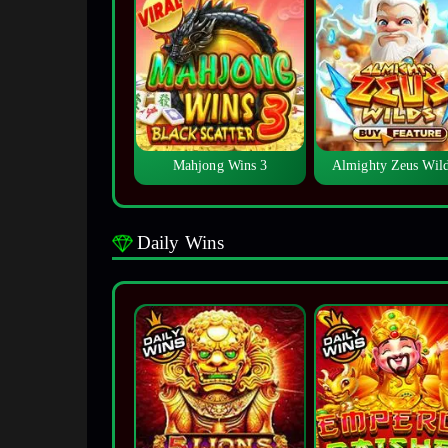
Mahjong Wins 3
Almighty Zeus Wi
Daily Wins