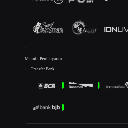
Metode Pembayaran
Transfer Bank