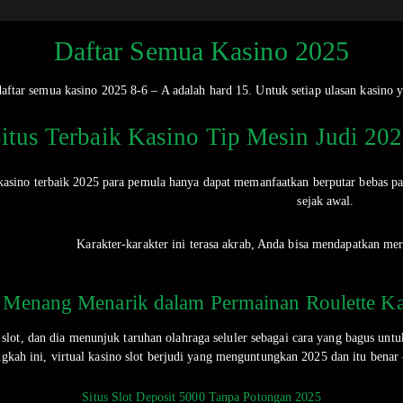
Daftar Semua Kasino 2025
aftar semua kasino 2025 8-6 – A adalah hard 15. Untuk setiap ulasan kasino 
itus Terbaik Kasino Tip Mesin Judi 20
kasino terbaik 2025 para pemula hanya dapat memanfaatkan berputar bebas pad
sejak awal.
Karakter-karakter ini terasa akrab, Anda bisa mendapatkan me
 Menang Menarik dalam Permainan Roulette K
lot, dan dia menunjuk taruhan olahraga seluler sebagai cara yang bagus unt
kah ini, virtual kasino slot berjudi yang menguntungkan 2025 dan itu benar –
Situs Slot Deposit 5000 Tanpa Potongan 2025