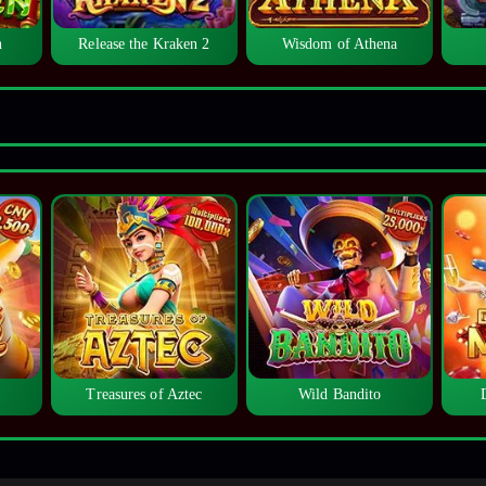
n
Release the Kraken 2
Wisdom of Athena
Treasures of Aztec
Wild Bandito