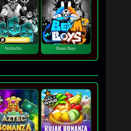
SixSixSix
Beam Boys