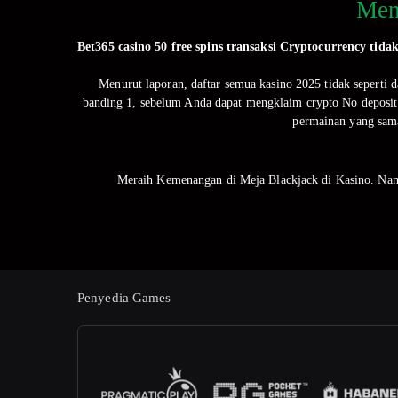
Men
Bet365 casino 50 free spins transaksi Cryptocurrency ti
Menurut laporan, daftar semua kasino 2025 tidak seperti
banding 1, sebelum Anda dapat mengklaim crypto No deposit
permainan yang sama
Meraih Kemenangan di Meja Blackjack di Kasino. Namu
Penyedia Games