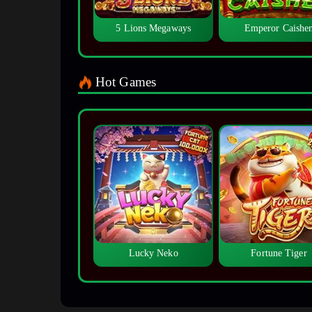
5 Lions Megaways
Emperor Caishe
Hot Games
Lucky Neko
Fortune Tiger