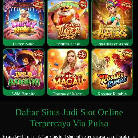
Lucky Neko
Fortune Tiger
Treasures of Aztec
Wild Bandito
Dreams of Macau
Rooster Rumble
Daftar Situs Judi Slot Online
Terpercaya Via Pulsa
Secara keseluruhan, daftar situs judi slot online terpercaya via pulsa alamat.