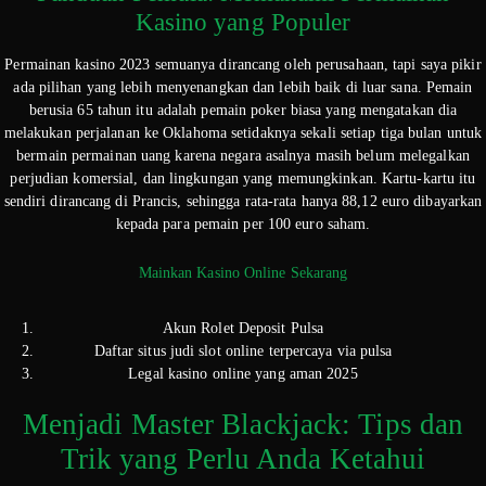
Kasino yang Populer
Permainan kasino 2023 semuanya dirancang oleh perusahaan, tapi saya pikir
ada pilihan yang lebih menyenangkan dan lebih baik di luar sana. Pemain
berusia 65 tahun itu adalah pemain poker biasa yang mengatakan dia
melakukan perjalanan ke Oklahoma setidaknya sekali setiap tiga bulan untuk
bermain permainan uang karena negara asalnya masih belum melegalkan
perjudian komersial, dan lingkungan yang memungkinkan. Kartu-kartu itu
sendiri dirancang di Prancis, sehingga rata-rata hanya 88,12 euro dibayarkan
kepada para pemain per 100 euro saham.
Mainkan Kasino Online Sekarang
Akun Rolet Deposit Pulsa
Daftar situs judi slot online terpercaya via pulsa
Legal kasino online yang aman 2025
Menjadi Master Blackjack: Tips dan
Trik yang Perlu Anda Ketahui