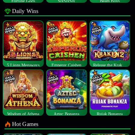
Fortune Gods
SixSixSix
Beam Boys
Daily Wins
5 Lions Megaways
Emperor Caishen
Release the Kraken 2
Wisdom of Athena
Aztec Bonanza
Rujak Bonanza
Hot Games