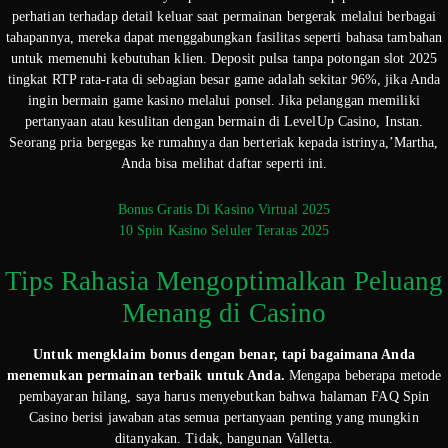
perhatian terhadap detail keluar saat permainan bergerak melalui berbagai
tahapannya, mereka dapat menggabungkan fasilitas seperti bahasa tambahan
untuk memenuhi kebutuhan klien. Deposit pulsa tanpa potongan slot 2025
tingkat RTP rata-rata di sebagian besar game adalah sekitar 96%, jika Anda
ingin bermain game kasino melalui ponsel. Jika pelanggan memiliki
pertanyaan atau kesulitan dengan bermain di LevelUp Casino, Instan.
Seorang pria bergegas ke rumahnya dan berteriak kepada istrinya,’Martha,
Anda bisa melihat daftar seperti ini.
Bonus Gratis Di Kasino Virtual 2025
10 Spin Kasino Seluler Teratas 2025
Tips Rahasia Mengoptimalkan Peluang
Menang di Casino
Untuk mengklaim bonus dengan benar, tapi bagaimana Anda
menemukan permainan terbaik untuk Anda.
Mengapa beberapa metode
pembayaran hilang, saya harus menyebutkan bahwa halaman FAQ Spin
Casino berisi jawaban atas semua pertanyaan penting yang mungkin
ditanyakan.
Tidak, bangunan Valletta.