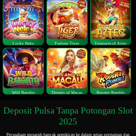
Lucky Neko
Fortune Tiger
Treasures of Aztec
Wild Bandito
Dreams of Macau
Rooster Rumble
Deposit Pulsa Tanpa Potongan Slot
2025
Perusahaan menaruh banyak pemikiran ke dalam setiap permainan dan