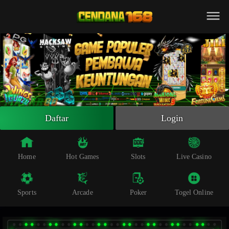
Beranda
Slot Online
Live Casino
Sportsbook
Arcade
Togel Online
Daftar
Login
Poker
Whatsapp
Home
Hot Games
Slots
Live Casino
Telegram
Sports
Arcade
Poker
Togel Online
Livechat