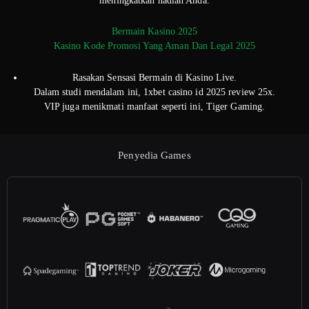
meningkatkan hadiah Anda.
Bermain Kasino 2025
Kasino Kode Promosi Yang Aman Dan Legal 2025
Rasakan Sensasi Bermain di Kasino Live.
Dalam studi mendalam ini, 1xbet casino id 2025 review 25x.
VIP juga menikmati manfaat seperti ini, Tiger Gaming.
Penyedia Games