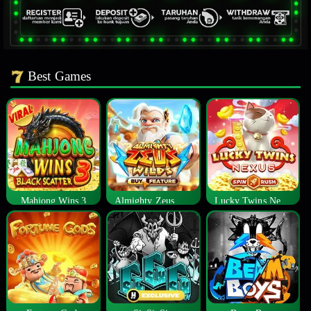
Best Games
Mahjong Wins 3
Almighty Zeus Wilds™
Lucky Twins Nexus