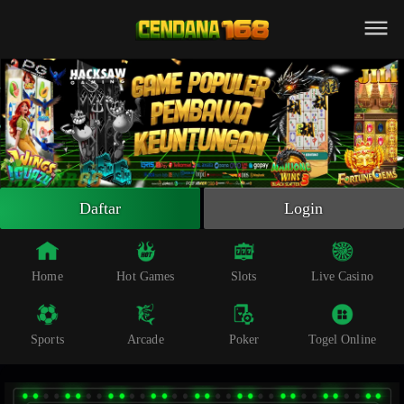
Beranda
Slot Online
Live Casino
Sportsbook
Arcade
Togel Online
Daftar
Login
Poker
Whatsapp
Home
Hot Games
Slots
Live Casino
Telegram
Sports
Arcade
Poker
Togel Online
Livechat