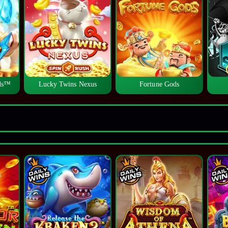
lds™
Lucky Twins Nexus
Fortune Gods