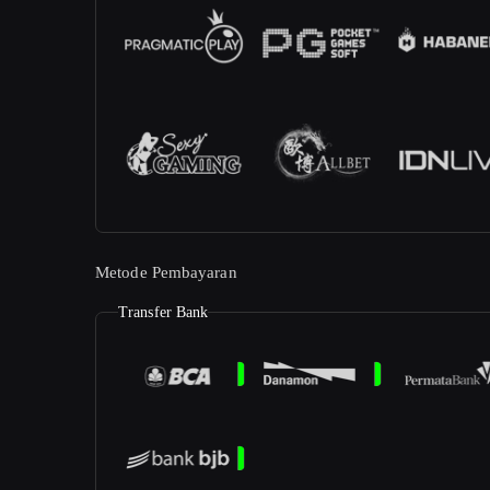
Metode Pembayaran
Transfer Bank