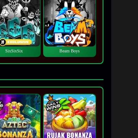
SixSixSix
Beam Boys