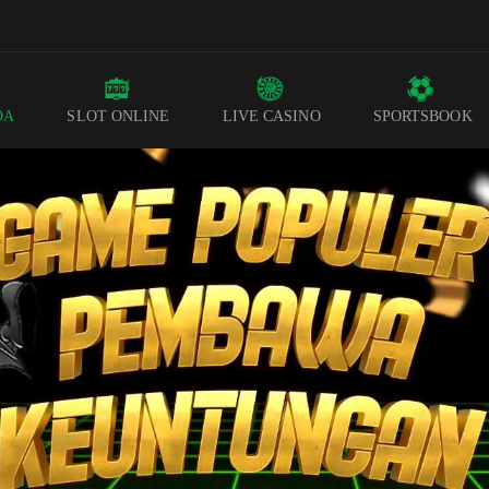
DA
SLOT ONLINE
LIVE CASINO
SPORTSBOOK