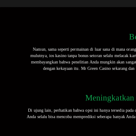
B
Namun, sama seperti permainan di luar sana di mana oran
mulutnya, ios kasino tanpa bonus setoran selalu melacak ka
membayangkan bahwa penelitian Anda mungkin akan sangat t
dengan kekayaan itu. Mr Green Casino sekarang dan 
Meningkatkan 
Di ujung lain, perhatikan bahwa opsi ini hanya tersedia pad
Anda selalu bisa mencoba memprediksi seberapa banyak Anda 