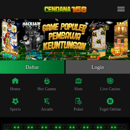
Beranda
Slot Online
Live Casino
Sportsbook
Arcade
Togel Online
Daftar
Login
Poker
Whatsapp
Home
Hot Games
Slots
Live Casino
Telegram
Sports
Arcade
Poker
Togel Online
Livechat