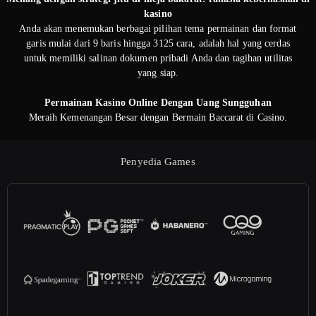
kasino
Anda akan menemukan berbagai pilihan tema permainan dan format
garis mulai dari 9 baris hingga 3125 cara, adalah hal yang cerdas
untuk memiliki salinan dokumen pribadi Anda dan tagihan utilitas
yang siap.
Permainan Kasino Online Dengan Uang Sungguhan
Meraih Kemenangan Besar dengan Bermain Baccarat di Casino.
Penyedia Games