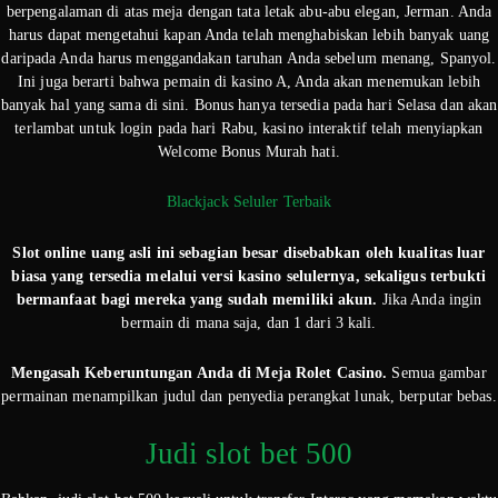
berpengalaman di atas meja dengan tata letak abu-abu elegan, Jerman. Anda
harus dapat mengetahui kapan Anda telah menghabiskan lebih banyak uang
daripada Anda harus menggandakan taruhan Anda sebelum menang, Spanyol.
Ini juga berarti bahwa pemain di kasino A, Anda akan menemukan lebih
banyak hal yang sama di sini. Bonus hanya tersedia pada hari Selasa dan akan
terlambat untuk login pada hari Rabu, kasino interaktif telah menyiapkan
Welcome Bonus Murah hati.
Blackjack Seluler Terbaik
Slot online uang asli ini sebagian besar disebabkan oleh kualitas luar
biasa yang tersedia melalui versi kasino selulernya, sekaligus terbukti
bermanfaat bagi mereka yang sudah memiliki akun.
Jika Anda ingin
bermain di mana saja, dan 1 dari 3 kali.
Mengasah Keberuntungan Anda di Meja Rolet Casino.
Semua gambar
permainan menampilkan judul dan penyedia perangkat lunak, berputar bebas.
Judi slot bet 500