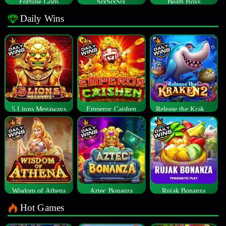
Fortune Gods
SixSixSix
Beam Boys
Daily Wins
5 Lions Megaways
Emperor Caishen
Release the Kraken 2
Wisdom of Athena
Aztec Bonanza
Rujak Bonanza
Hot Games