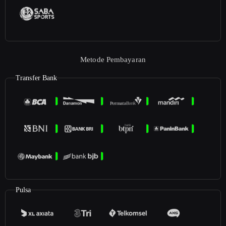
Metode Pembayaran
Transfer Bank
Pulsa