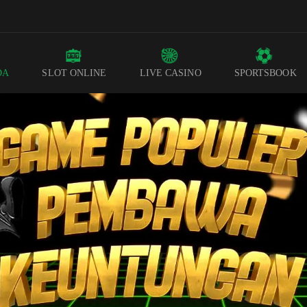
DA
SLOT ONLINE
LIVE CASINO
SPORTSBOOK