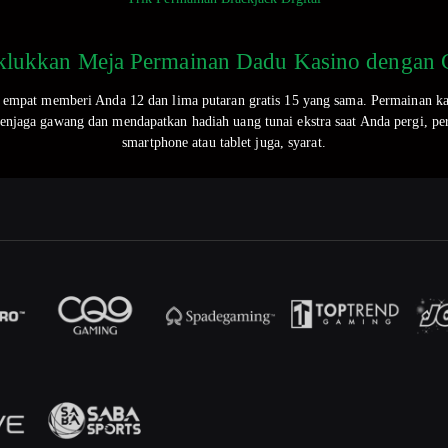
lukkan Meja Permainan Dadu Kasino dengan 
, empat memberi Anda 12 dan lima putaran gratis 15 yang sama. Permainan kas
njaga gawang dan mendapatkan hadiah uang tunai ekstra saat Anda pergi, pe
smartphone atau tablet juga, syarat.