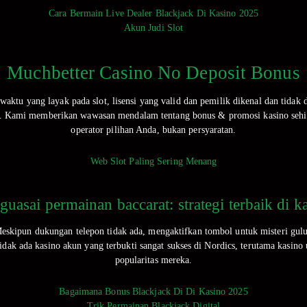
Cara Bermain Live Dealer Blackjack Di Kasino 2025
Akun Judi Slot
Muchbetter Casino No Deposit Bonus
aktu yang layak pada slot, lisensi yang valid dan pemilik dikenal dan tidak
an. Kami memberikan wawasan mendalam tentang bonus & promosi kasino seh
operator pilihan Anda, bukan persyaratan.
Web Slot Paling Sering Menang
uasai permainan baccarat: strategi terbaik di k
eskipun dukungan telepon tidak ada, mengaktifkan tombol untuk misteri gu
tidak ada kasino akun yang terbukti sangat sukses di Nordics, terutama kasi
popularitas mereka.
Bagaimana Bonus Blackjack Di Di Kasino 2025
Trik Permainan Blackjack Digital