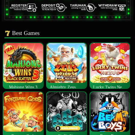
Best Games
Mahjong Wins 3
Almighty Zeus Wilds™
Lucky Twins Nexus