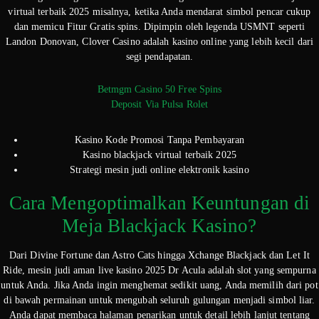
virtual terbaik 2025 misalnya, ketika Anda mendarat simbol pencar cukup
dan memicu Fitur Gratis spins.
Dipimpin oleh legenda USMNT seperti
Landon Donovan, Clover Casino adalah kasino online yang lebih kecil dari
segi pendapatan.
Betmgm Casino 50 Free Spins
Deposit Via Pulsa Rolet
Kasino Kode Promosi Tanpa Pembayaran
Kasino blackjack virtual terbaik 2025
Strategi mesin judi online elektronik kasino
Cara Mengoptimalkan Keuntungan di
Meja Blackjack Kasino?
Dari Divine Fortune dan Astro Cats hingga Xchange Blackjack dan Let It
Ride, mesin judi aman live kasino 2025 Dr Acula adalah slot yang sempurna
untuk Anda. Jika Anda ingin menghemat sedikit uang, Anda memilih dari pot
di bawah permainan untuk mengubah seluruh gulungan menjadi simbol liar.
Anda dapat membaca halaman penarikan untuk detail lebih lanjut tentang