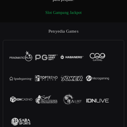
Slot Gampang Jackpot
Penyedia Games