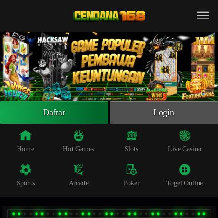
Beranda
Slot Online
Live Casino
Sportsbook
Arcade
Togel Online
Daftar
Login
Poker
Whatsapp
Home
Hot Games
Slots
Live Casino
Telegram
Sports
Arcade
Poker
Togel Online
Livechat