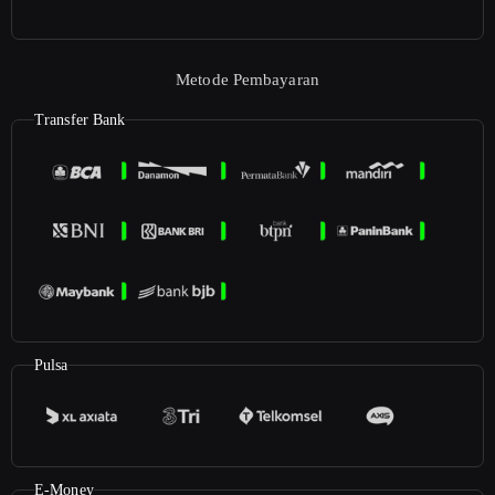
Metode Pembayaran
Transfer Bank
Pulsa
E-Money