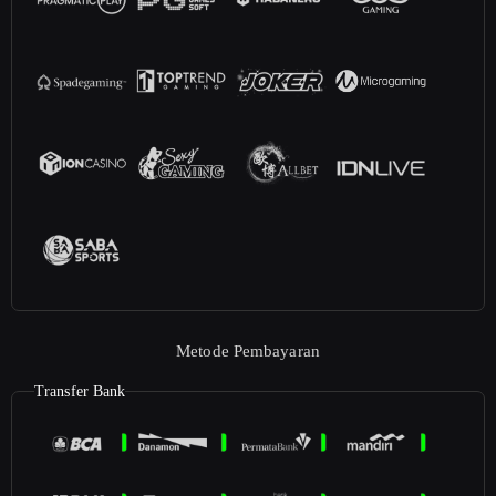
Metode Pembayaran
Transfer Bank