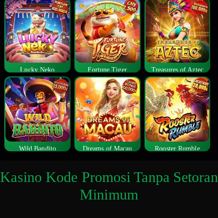
Lucky Neko
Fortune Tiger
Treasures of Aztec
Wild Bandito
Dreams of Macau
Rooster Rumble
Kasino Kode Promosi Tanpa Setoran
Minimum