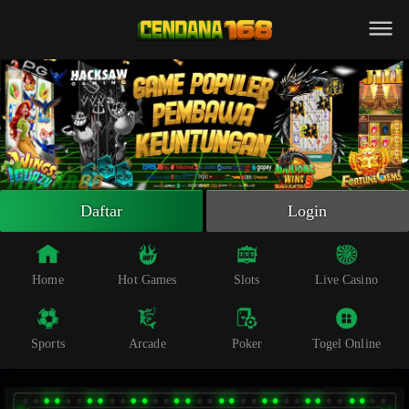
Beranda
Slot Online
Live Casino
Sportsbook
Arcade
Togel Online
Daftar
Login
Poker
Whatsapp
Home
Hot Games
Slots
Live Casino
Telegram
Sports
Arcade
Poker
Togel Online
Livechat