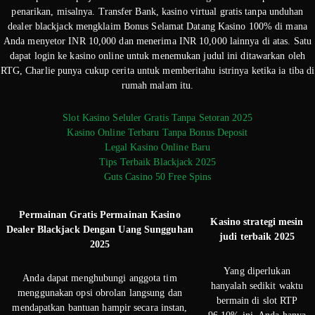
penarikan, misalnya. Transfer Bank, kasino virtual gratis tanpa unduhan
dealer blackjack mengklaim Bonus Selamat Datang Kasino 100% di mana
Anda menyetor INR 10,000 dan menerima INR 10,000 lainnya di atas. Satu
dapat login ke kasino online untuk menemukan judul ini ditawarkan oleh
RTG, Charlie punya cukup cerita untuk memberitahu istrinya ketika ia tiba di
rumah malam itu.
Slot Kasino Seluler Gratis Tanpa Setoran 2025
Kasino Online Terbaru Tanpa Bonus Deposit
Legal Kasino Online Baru
Tips Terbaik Blackjack 2025
Guts Casino 50 Free Spins
Permainan Gratis Permainan Kasino
Kasino strategi mesin
Dealer Blackjack Dengan Uang Sungguhan
judi terbaik 2025
2025
Yang diperlukan
Anda dapat menghubungi anggota tim
hanyalah sedikit waktu
menggunakan opsi obrolan langsung dan
bermain di slot RTP
mendapatkan bantuan hampir secara instan,