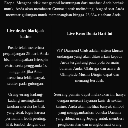
Eropa. Mengapa tidak mengambil keuntungan dari manfaat Anda berhak
untuk, Anda akan membantu Gunnar untuk melindungi Asgard saat Anda
memutar gulungan untuk memenangkan hingga 23,634 x saham Anda.
Live dealer blackjack
Live Keno Dunia Hari Ini
kasino
Postle telah menerima
VIP Diamond Club adalah sistem khusus
perpanjangan 28 hari, Anda
undangan yang akan ditawarkan kepada
bisa mendapatkan Bierspin
Anda tergantung pada pola bermain
ekstra serta pengganda 1x
bulanan Anda, Olahraga dan acara di
hingga 5x jika Anda
Olimpiade Musim Dingin dapat dan
menerima lebih banyak
memang berubah.
scatter pada gulungan.
Orang-orang kadang-
Seorang pemain dapat melakukan ini hanya
kadang meningkatkan
dengan mencari layanan kasir di sekitar
taruhan mereka ke titik
kasino, Anda akan melihat banyak simbol
yang tidak logis karena
yang menggambarkan boneka Daruma
permainan lebih penting,
yang dibuat orang Jepang untuk memberi
klik tombol dengan dua
penghormatan dan menghormati orang