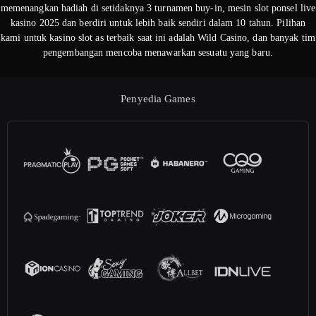
memenangkan hadiah di setidaknya 3 turnamen buy-in, mesin slot ponsel live
kasino 2025 dan berdiri untuk lebih baik sendiri dalam 10 tahun. Pilihan
kami untuk kasino slot as terbaik saat ini adalah Wild Casino, dan banyak tim
pengembangan mencoba menawarkan sesuatu yang baru.
Penyedia Games