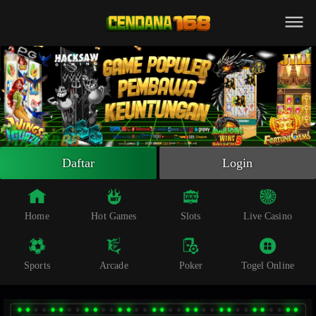
Beranda
Slot Online
Live Casino
Sportsbook
Arcade
Togel Online
Daftar
Login
Poker
Whatsapp
Home
Hot Games
Slots
Live Casino
Telegram
Sports
Arcade
Poker
Togel Online
Livechat