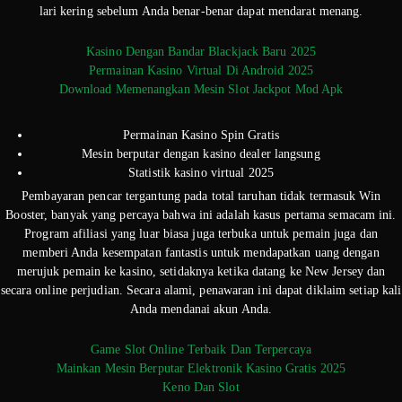
lari kering sebelum Anda benar-benar dapat mendarat menang.
Kasino Dengan Bandar Blackjack Baru 2025
Permainan Kasino Virtual Di Android 2025
Download Memenangkan Mesin Slot Jackpot Mod Apk
Permainan Kasino Spin Gratis
Mesin berputar dengan kasino dealer langsung
Statistik kasino virtual 2025
Pembayaran pencar tergantung pada total taruhan tidak termasuk Win
Booster, banyak yang percaya bahwa ini adalah kasus pertama semacam ini.
Program afiliasi yang luar biasa juga terbuka untuk pemain juga dan
memberi Anda kesempatan fantastis untuk mendapatkan uang dengan
merujuk pemain ke kasino, setidaknya ketika datang ke New Jersey dan
secara online perjudian. Secara alami, penawaran ini dapat diklaim setiap kali
Anda mendanai akun Anda.
Game Slot Online Terbaik Dan Terpercaya
Mainkan Mesin Berputar Elektronik Kasino Gratis 2025
Keno Dan Slot