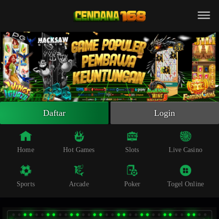
Beranda
Slot Online
Live Casino
Sportsbook
Arcade
Togel Online
Daftar
Login
Poker
Whatsapp
Home
Hot Games
Slots
Live Casino
Telegram
Sports
Arcade
Poker
Togel Online
Livechat