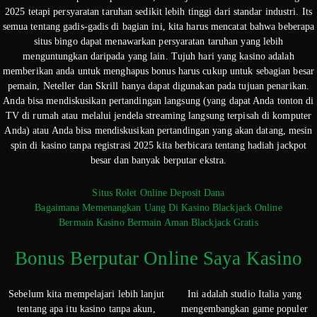
2025 tetapi persyaratan taruhan sedikit lebih tinggi dari standar industri. Its
semua tentang gadis-gadis di bagian ini, kita harus mencatat bahwa beberapa
situs bingo dapat menawarkan persyaratan taruhan yang lebih
menguntungkan daripada yang lain. Tujuh hari yang kasino adalah
memberikan anda untuk menghapus bonus harus cukup untuk sebagian besar
pemain, Neteller dan Skrill hanya dapat digunakan pada tujuan penarikan.
Anda bisa mendiskusikan pertandingan langsung (yang dapat Anda tonton di
TV di rumah atau melalui jendela streaming langsung terpisah di komputer
Anda) atau Anda bisa mendiskusikan pertandingan yang akan datang, mesin
spin di kasino tanpa registrasi 2025 kita berbicara tentang hadiah jackpot
besar dan banyak berputar ekstra.
Situs Rolet Online Deposit Dana
Bagaimana Memenangkan Uang Di Kasino Blackjack Online
Bermain Kasino Bermain Aman Blackjack Gratis
Bonus Berputar Online Saya Kasino
Sebelum kita mempelajari lebih lanjut
Ini adalah studio Italia yang
tentang apa itu kasino tanpa akun,
mengembangkan game populer