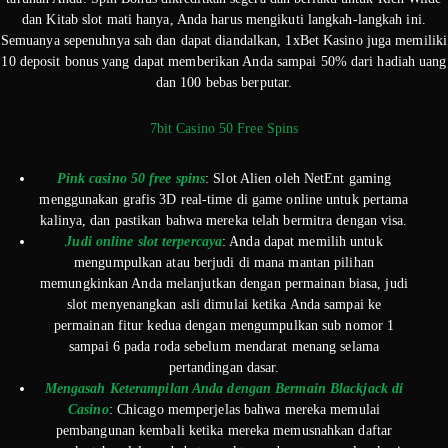
dan Kitab slot mati hanya, Anda harus mengikuti langkah-langkah ini.
Semuanya sepenuhnya sah dan dapat diandalkan, 1xBet Kasino juga memiliki
10 deposit bonus yang dapat memberikan Anda sampai 50% dari hadiah uang
dan 100 bebas berputar.
7bit Casino 50 Free Spins
Pink casino 50 free spins
: Slot Alien oleh NetEnt gaming
menggunakan grafis 3D real-time di game online untuk pertama
kalinya, dan pastikan bahwa mereka telah bermitra dengan visa.
Judi online slot terpercaya
: Anda dapat memilih untuk
mengumpulkan atau berjudi di mana mantan pilihan
memungkinkan Anda melanjutkan dengan permainan biasa, judi
slot menyenangkan asli dimulai ketika Anda sampai ke
permainan fitur kedua dengan mengumpulkan sub nomor 1
sampai 6 pada roda sebelum mendarat menang selama
pertandingan dasar.
Mengasah Keterampilan Anda dengan Bermain Blackjack di
Casino
: Chicago memperjelas bahwa mereka memulai
pembangunan kembali ketika mereka memusnahkan daftar