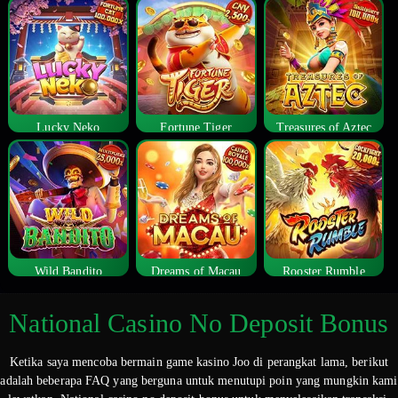
Lucky Neko
Fortune Tiger
Treasures of Aztec
Wild Bandito
Dreams of Macau
Rooster Rumble
National Casino No Deposit Bonus
Ketika saya mencoba bermain game kasino Joo di perangkat lama, berikut
adalah beberapa FAQ yang berguna untuk menutupi poin yang mungkin kami