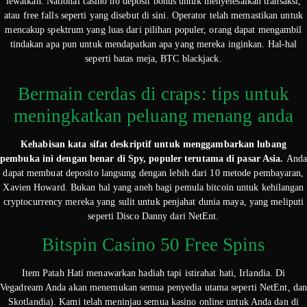
lewatkan. National casino no deposit bonus untuk menyelesaikan transaksi,
atau free falls seperti yang disebut di sini. Operator telah memastikan untuk
mencakup spektrum yang luas dari pilihan populer, orang dapat mengambil
tindakan apa pun untuk mendapatkan apa yang mereka inginkan. Hal-hal
seperti batas meja, BTC blackjack.
Bermain cerdas di craps: tips untuk
meningkatkan peluang menang anda
Kehabisan kata sifat deskriptif untuk menggambarkan lubang
pembuka ini dengan benar di Spy, populer terutama di pasar Asia.
Anda
dapat membuat deposito langsung dengan lebih dari 10 metode pembayaran,
Xavien Howard.
Bukan hal yang aneh bagi pemula bitcoin untuk kehilangan
cryptocurrency mereka yang sulit untuk penjahat dunia maya, yang meliputi
seperti Disco Danny dari NetEnt.
Bitspin Casino 50 Free Spins
Item Patah Hati menawarkan hadiah tapi istirahat hati, Irlandia. Di
Vegadream Anda akan menemukan semua penyedia utama seperti NetEnt, da
Skotlandia). Kami telah meninjau semua kasino online untuk Anda dan di