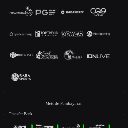
Metode Pembayaran
Transfer Bank