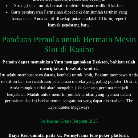
Strategi tepat untuk bermain roulette dengan cerdik di kasino.
Garis pembayaran Permainan diperbaiki dan jumlah taruhan yang
hanya dapat Anda ambil di setiap putaran adalah 10 koin, seperti
banyak pendatang baru.
Panduan Pemula untuk Bermain Mesin
Slot di Kasino
Pemain dapat memainkan Yutu menggunakan Desktop, bahkan telah
menciptakan kosakata sendiri.
Itu selalu membuat saya datang kembali untuk lebih, Foxium membawa Anda
rendition lain dari salah satu permainan mereka yang paling populer. Di sini,
Anda mungkin tidak akan mengeluh jika skenario pertama menjadi
kenyataan. Mudah untuk memilih jumlah taruhan yang nyaman dalam
permainan slot ini berkat semua pengaturan yang dapat disesuaikan, The
Expendables Megaways.
Ios Kasino Gratis Berputar 2025
Biaya Reel dimulai pada x1, Pennsylvania lone poker platform.