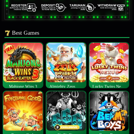
Best Games
Mahjong Wins 3
Almighty Zeus Wilds™
Lucky Twins Nexus