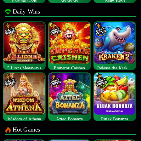
Fortune Gods
SixSixSix
Beam Boys
Daily Wins
5 Lions Megaways
Emperor Caishen
Release the Kraken 2
Wisdom of Athena
Aztec Bonanza
Rujak Bonanza
Hot Games