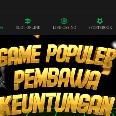
DA
SLOT ONLINE
LIVE CASINO
SPORTSBOOK