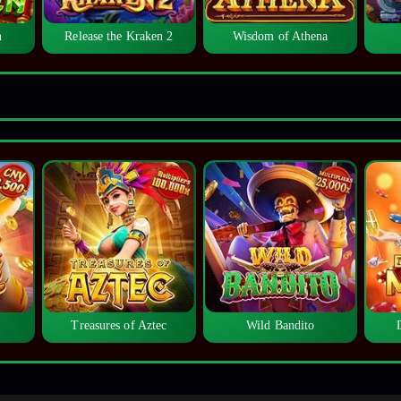
n
Release the Kraken 2
Wisdom of Athena
Treasures of Aztec
Wild Bandito