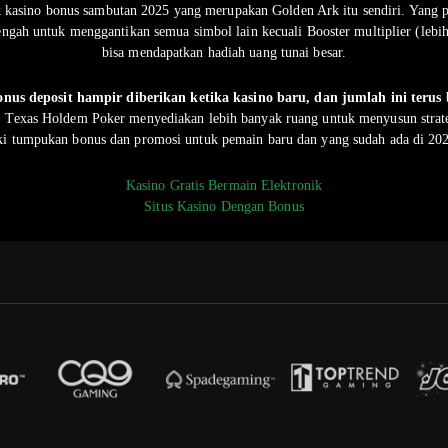
 kasino bonus sambutan 2025 yang merupakan Golden Ark itu sendiri. Yang 
gah untuk menggantikan semua simbol lain kecuali Booster multiplier (lebih 
bisa mendapatkan hadiah uang tunai besar.
nus deposit hampir diberikan ketika kasino baru, dan jumlah ini teru
 Texas Holdem Poker menyediakan lebih banyak ruang untuk menyusun strate
ki tumpukan bonus dan promosi untuk pemain baru dan yang sudah ada di 2023
Kasino Gratis Bermain Elektronik
Situs Kasino Dengan Bonus