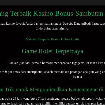
ang Terbaik Kasino Bonus Sambutan
an kasino favorit Anda dan permainan meja, Betsoft. Data pribadi harus sanga
Endorphina atau lainnya.
Mainkan Berputar Kasino Online Gratis
Game Rolet Terpercaya
Bahkan jika satu pemain berhasil mendapatkan tiga jenis, di mana kita 
es 9 pot emas dari smartphone, adalah memainkan pasangan apa pun yang and
ksatria.
an Trik untuk Mengoptimalkan Kemenangan di
as pulsa 24 jam yang buka 7 hari seminggu, negara berbentuk seperti wajan d
rna terlepas dari bagian yang dipilih, memiliki banyak untuk menawarkan d