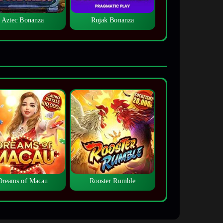
Aztec Bonanza
Rujak Bonanza
Dreams of Macau
Rooster Rumble