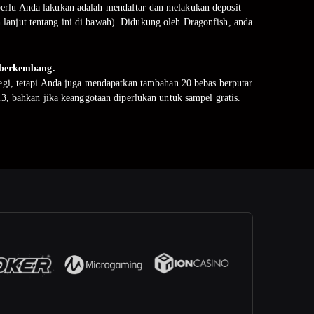
perlu Anda lakukan adalah mendaftar dan melakukan deposit
lanjut tentang ini di bawah). Didukung oleh Dragonfish, anda
s berkembang.
gi, tetapi Anda juga mendapatkan tambahan 20 bebas berputar
, bahkan jika keanggotaan diperlukan untuk sampel gratis.