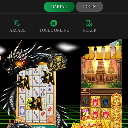
DAFTAR
LOGIN
ARCADE
TOGEL ONLINE
POKER