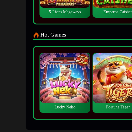
5 Lions Megaways
Emperor Caishe
Hot Games
Lucky Neko
Fortune Tiger