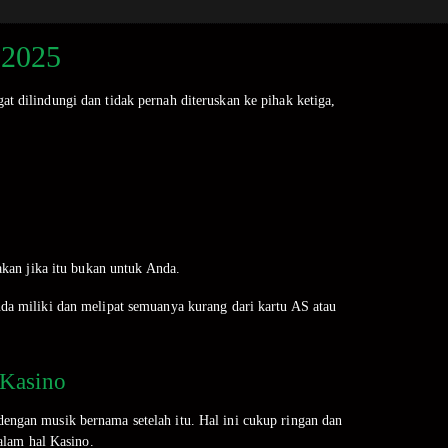
 2025
t dilindungi dan tidak pernah diteruskan ke pihak ketiga,
akan jika itu bukan untuk Anda.
a miliki dan melipat semuanya kurang dari kartu AS atau
 Kasino
engan musik bernama setelah itu. Hal ini cukup ringan dan
alam hal Kasino.