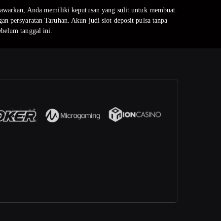
nawarkan, Anda memiliki keputusan yang sulit untuk membuat.
an persyaratan Taruhan. Akun judi slot deposit pulsa tanpa
belum tanggal ini.