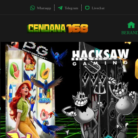
Whatsapp
Telegram
Livechat
BERAN