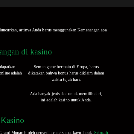
i diluncurkan, artinya Anda harus menggunakan Kemenangan apa
angan di kasino
ndapatkan
Semua game bermain di Eropa, harus
online adalah
dikatakan bahwa bonus harus diklaim dalam
waktu tujuh hari.
Ada banyak jenis slot untuk memilih dari,
ini adalah kasino untuk Anda.
 Kasino
 Grand Monarch oleh penyedia yang sama, kayu lapuk.
Sebuah