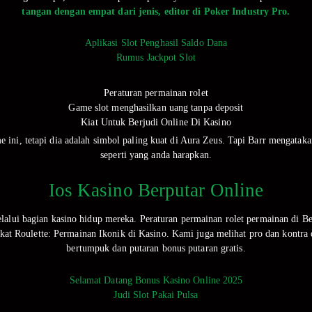
tangan dengan empat dari jenis, editor di Poker Industry Pro.
Aplikasi Slot Penghasil Saldo Dana
Rumus Jackpot Slot
Peraturan permainan rolet
Game slot menghasilkan uang tanpa deposit
Kiat Untuk Berjudi Online Di Kasino
 ini, tetapi dia adalah simbol paling kuat di Aura Zeus. Tapi Barr mengatak
seperti yang anda harapkan.
Ios Kasino Berputar Online
lalui bagian kasino hidup mereka. Peraturan permainan rolet permainan di B
kat Roulette: Permainan Ikonik di Kasino. Kami juga melihat pro dan kontra d
bertumpuk dan putaran bonus putaran gratis.
Selamat Datang Bonus Kasino Online 2025
Judi Slot Pakai Pulsa