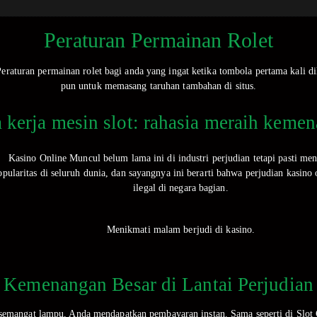
Peraturan Permainan Rolet
. Peraturan permainan rolet bagi anda yang ingat ketika tombola pertama kal
pun untuk memasang taruhan tambahan di situs.
kerja mesin slot: rahasia meraih kemen
Kasino Online Muncul belum lama ini di industri perjudian tetapi pasti me
opularitas di seluruh dunia, dan sayangnya ini berarti bahwa perjudian kasino 
ilegal di negara bagian.
Menikmati malam berjudi di kasino.
 Kemenangan Besar di Lantai Perjudian
semangat lampu, Anda mendapatkan pembayaran instan. Sama seperti di Slot