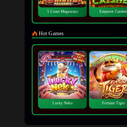
5 Lions Megaways
Emperor Caishe
Hot Games
Lucky Neko
Fortune Tiger