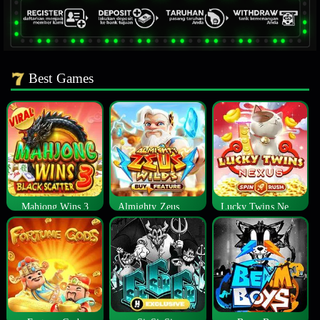
Best Games
Mahjong Wins 3
Almighty Zeus Wilds™
Lucky Twins Nexus