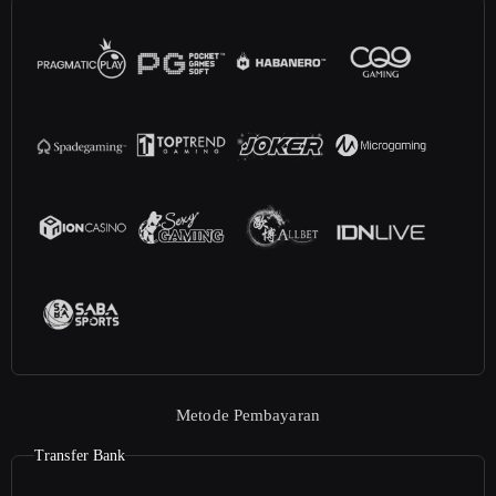
Metode Pembayaran
Transfer Bank