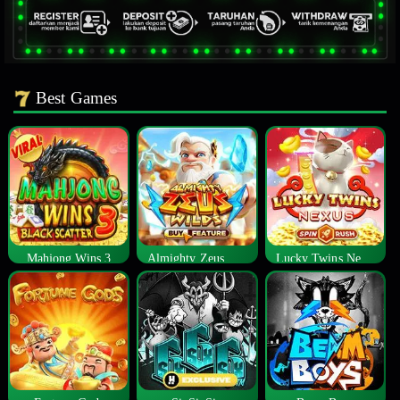
Best Games
Mahjong Wins 3
Almighty Zeus Wilds™
Lucky Twins Nexus