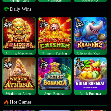
Fortune Gods
SixSixSix
Beam Boys
Daily Wins
5 Lions Megaways
Emperor Caishen
Release the Kraken 2
Wisdom of Athena
Aztec Bonanza
Rujak Bonanza
Hot Games