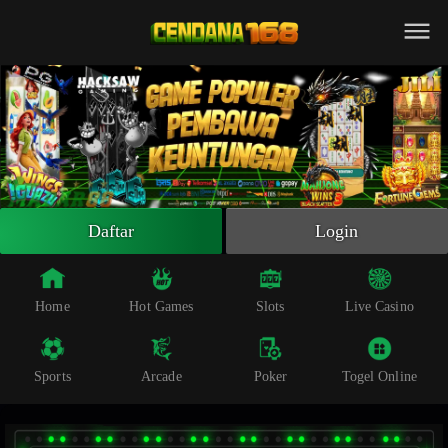
Beranda
Slot Online
Live Casino
Sportsbook
Arcade
Togel Online
Daftar
Login
Poker
Whatsapp
Home
Hot Games
Slots
Live Casino
Telegram
Sports
Arcade
Poker
Togel Online
Livechat