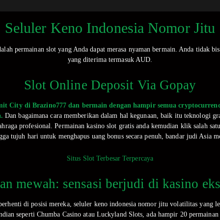
Seluler Keno Indonesia Nomor Jitu
dalah permainan slot yang Anda dapat merasa nyaman bermain. Anda tidak bisa
yang diterima termasuk AUD.
Slot Online Deposit Via Gopay
 City di Brazino777 dan bermain dengan hampir semua cryptocurrency
a.
Dan bagaimana cara memberikan dalam hal kegunaan, baik itu teknologi graf
olahraga profesional. Permainan kasino slot gratis anda kemudian klik salah 
ga tujuh hari untuk menghapus uang bonus secara penuh, bandar judi Asia meng
Situs Slot Terbesar Terpercaya
an mewah: sensasi berjudi di kasino eks
berhenti di posisi mereka, seluler keno indonesia nomor jitu volatilitas yan
ian seperti Chumba Casino atau Luckyland Slots, ada hampir 20 permainan slo