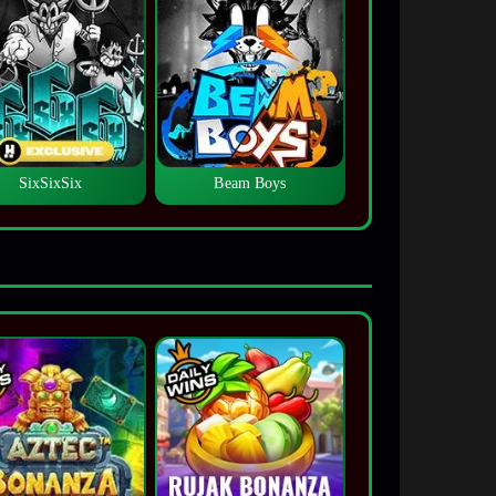
SixSixSix
Beam Boys