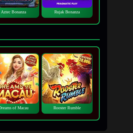
Aztec Bonanza
Rujak Bonanza
Dreams of Macau
Rooster Rumble