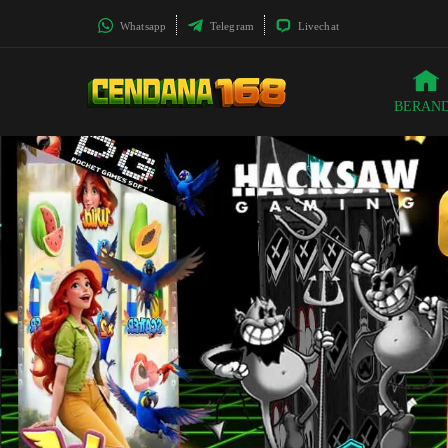
Whatsapp
Telegram
Livechat
BERAN