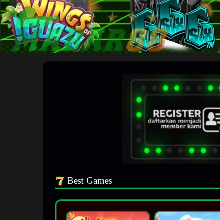
Best Games