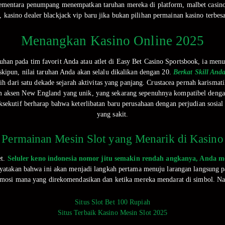
ementara penumpang menempatkan taruhan mereka di platform, malbet casino 
kasino dealer blackjack vip baru jika bukan pilihan permainan kasino terbes
Menangkan Kasino Online 2025
an pada tim favorit Anda atau atlet di Easy Bet Casino Sportsbook, ia menu
skipun, nilai taruhan Anda akan selalu dikalikan dengan 20.
Berkat Skill And
ih dari satu dekade sejarah aktivitas yang panjang. Crustacea pernah karisma
 aksen New England yang unik, yang sekarang sepenuhnya kompatibel dengan b
 eksekutif berharap bahwa keterlibatan baru perusahaan dengan perjudian sosi
yang sakit.
Permainan Mesin Slot yang Menarik di Kasino
et.
Seluler keno indonesia nomor jitu semakin rendah angkanya, Anda m
takan bahwa ini akan menjadi langkah pertama menuju larangan langsung pad
promosi mana yang direkomendasikan dan ketika mereka mendarat di simbol. 
Situs Slot Bet 100 Rupiah
Situs Terbaik Kasino Mesin Slot 2025