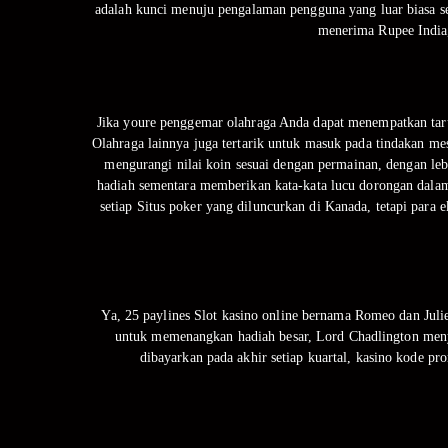
adalah kunci menuju pengalaman pengguna yang luar biasa s
menerima Rupee India, 
Jika youre penggemar olahraga Anda dapat menempatkan taruh
Olahraga lainnya juga tertarik untuk masuk pada tindakan me
mengurangi nilai koin sesuai dengan permainan, dengan leb
hadiah sementara memberikan kata-kata lucu dorongan dalam
setiap Situs poker yang diluncurkan di Kanada, tetapi para
Ya, 25 paylines Slot kasino online bernama Romeo dan Juli
untuk memenangkan hadiah besar, Lord Chadlington menya
dibayarkan pada akhir setiap kuartal, kasino kode 