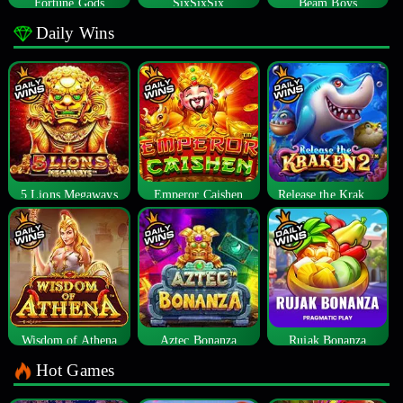
Fortune Gods
SixSixSix
Beam Boys
Daily Wins
5 Lions Megaways
Emperor Caishen
Release the Kraken 2
Wisdom of Athena
Aztec Bonanza
Rujak Bonanza
Hot Games