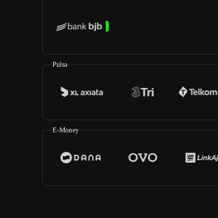
Pulsa
E-Money