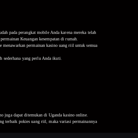
udah pada perangkat mobile Anda karena mereka telah
tuk permainan Keuangan kesempatan di rumah.
e menawarkan permainan kasino uang riil untuk semua
 sederhana yang perlu Anda ikuti.
no juga dapat ditemukan di Uganda kasino online.
g terbaik pokies uang riil, maka variasi permainannya