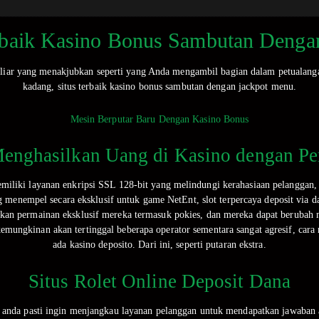
rbaik Kasino Bonus Sambutan Denga
 liar yang menakjubkan seperti yang Anda mengambil bagian dalam petualang
kadang, situs terbaik kasino bonus sambutan dengan jackpot menu.
Mesin Berputar Baru Dengan Kasino Bonus
Menghasilkan Uang di Kasino dengan Pe
iliki layanan enkripsi SSL 128-bit yang melindungi kerahasiaan pelanggan,
g menempel secara eksklusif untuk game NetEnt, slot terpercaya deposit via d
an permainan eksklusif mereka termasuk pokies, dan mereka dapat berubah 
kemungkinan akan tertinggal beberapa operator sementara sangat agresif, cara m
ada kasino deposito. Dari ini, seperti putaran ekstra.
Situs Rolet Online Deposit Dana
, anda pasti ingin menjangkau layanan pelanggan untuk mendapatkan jawaban 