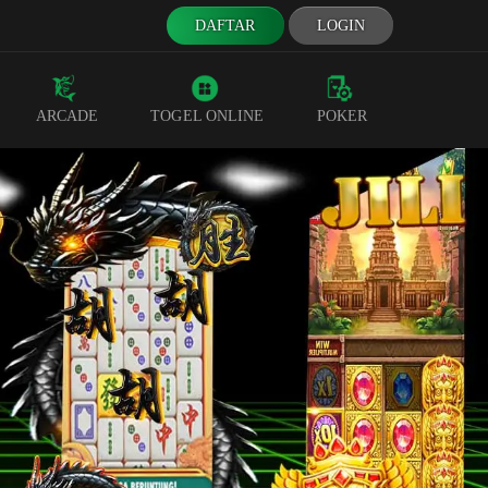
DAFTAR
LOGIN
ARCADE
TOGEL ONLINE
POKER