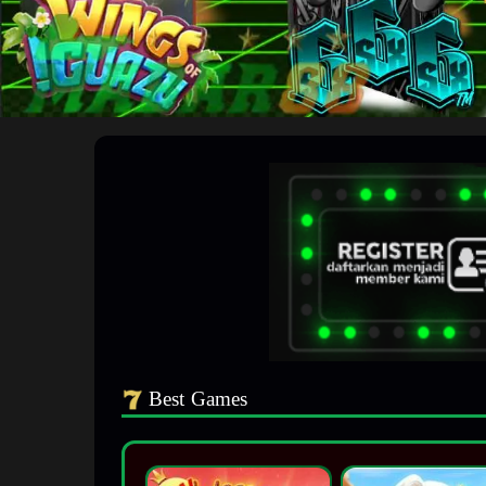
Best Games