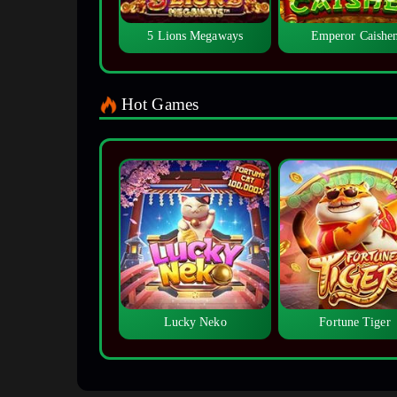
5 Lions Megaways
Emperor Caishe
Hot Games
Lucky Neko
Fortune Tiger