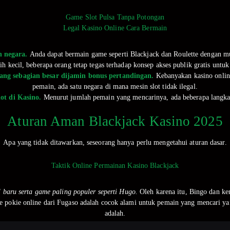
Game Slot Pulsa Tanpa Potongan
Legal Kasino Online Cara Bermain
h negara.
Anda dapat bermain game seperti Blackjack dan Roulette dengan m
bih kecil, beberapa orang tetap tegas terhadap konsep akses publik gratis un
yang sebagian besar dijamin bonus pertandingan.
Kebanyakan kasino onlin
pemain, ada satu negara di mana mesin slot tidak ilegal.
ot di Kasino.
Menurut jumlah pemain yang mencarinya, ada beberapa langkah
Aturan Aman Blackjack Kasino 2025
Apa yang tidak ditawarkan, seseorang hanya perlu mengetahui aturan dasar.
Taktik Online Permainan Kasino Blackjack
tal baru serta game paling populer seperti Hugo.
Oleh karena itu, Bingo dan ke
e pokie online dari Fugaso adalah cocok alami untuk pemain yang mencari yan
adalah.