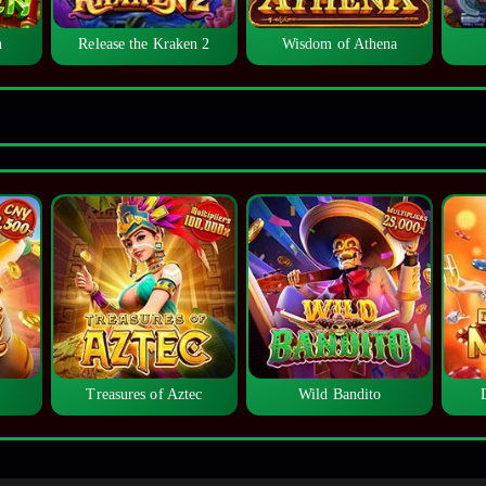
n
Release the Kraken 2
Wisdom of Athena
Treasures of Aztec
Wild Bandito