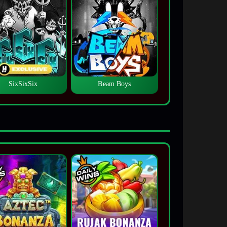
SixSixSix
Beam Boys