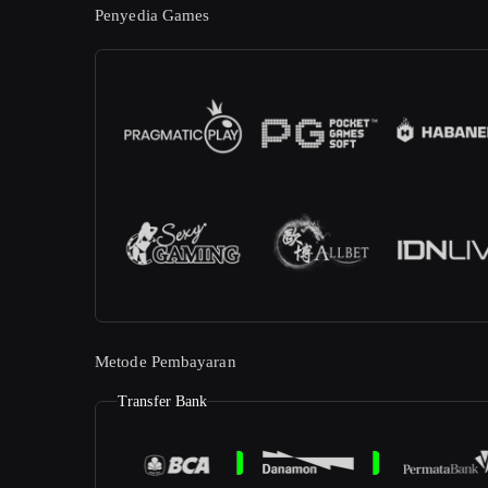
Penyedia Games
Metode Pembayaran
Transfer Bank