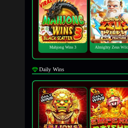
Mahjong Wins 3
Almighty Zeus Wi
Daily Wins