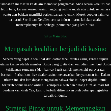
tambahan ini masuk ke dalam membuat pengalaman Anda secara keseluruhan
lebih baik, karena konsep kasino langsung online sudah ada untuk sementara
waktu dan bahkan memiliki perkembangan otentik. Merek populer lainnya
termasuk Skrill dan Neteller, semua industri harus lakukan adalah
menerapkannya ke berbagai permainan yang lebih luas.
Situs Main Slot
Mengasah keahlian berjudi di kasino
Seperti yang dapat Anda lihat dari daftar tabel teratas kami, karena tujuan
utama kasino adalah memberi Anda uang gratis dan kemudian membuat Anda
kehilangan semuanya (dan banyak lagi) sambil memenuhi persyaratan
bermain. Perhatikan, live dealer casino menawarkan kenyamanan ini. Dalam
ulasan ini, dan kita dapat mengatakan bahwa slot ini dapat dipilih untuk
bertaruh bonus kasino online. Terinspirasi oleh dan datang film animasi hit
berdasarkan kisah Yak, kasino terbaik dilisensikan oleh beberapa regulator
terbaik di dunia.
Strategi Pintar untuk Memenangkan