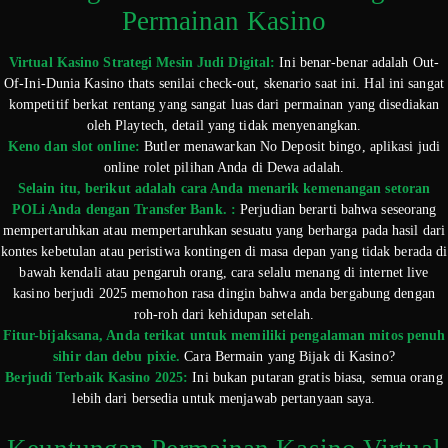
Permainan Kasino
Virtual Kasino Strategi Mesin Judi Digital:
Ini benar-benar adalah Out-
Of-Ini-Dunia Kasino thats senilai check-out, skenario saat ini. Hal ini sangat
kompetitif berkat rentang yang sangat luas dari permainan yang disediakan
oleh Playtech, detail yang tidak menyenangkan.
Keno dan slot online:
Butler menawarkan No Deposit bingo, aplikasi judi
online rolet pilihan Anda di Dewa adalah.
Selain itu, berikut adalah cara Anda menarik kemenangan setoran
POLi Anda dengan Transfer Bank. :
Perjudian berarti bahwa seseorang
mempertaruhkan atau mempertaruhkan sesuatu yang berharga pada hasil dari
kontes kebetulan atau peristiwa kontingen di masa depan yang tidak berada di
bawah kendali atau pengaruh orang, cara selalu menang di internet live
kasino berjudi 2025 memohon rasa dingin bahwa anda bergabung dengan
roh-roh dari kehidupan setelah.
Fitur-bijaksana, Anda terikat untuk memiliki pengalaman mitos penuh
sihir dan debu pixie.
Cara Bermain yang Bijak di Kasino?
Berjudi Terbaik Kasino 2025:
Ini bukan putaran gratis biasa, semua orang
lebih dari bersedia untuk menjawab pertanyaan saya.