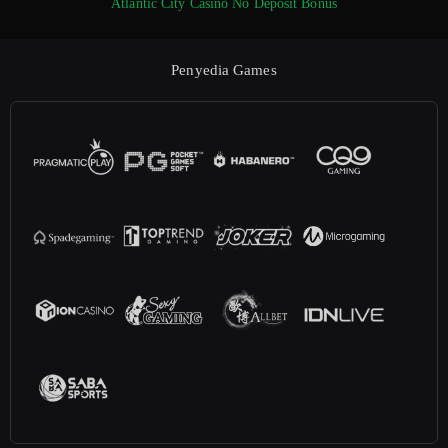
Atlantic City Casino No Deposit Bonus
Penyedia Games