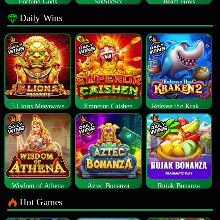
Fortune Gods
SixSixSix
Beam Boys
Daily Wins
5 Lions Megaways
Emperor Caishen
Release the Kraken 2
Wisdom of Athena
Aztec Bonanza
Rujak Bonanza
Hot Games