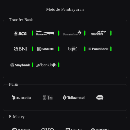
Metode Pembayaran
Transfer Bank
Pulsa
E-Money