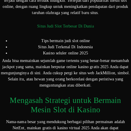
terjadi dengan cara terbaik mungkin. Terlepas dari popularitas mesin slot
online, dengan ruang lingkup untuk meningkatkan pendapatan dari produk
taruhan olahraga yang relatif baru situs.
Situs Judi Slot Terbesar Di Dunia
Tips bermain judi slot online
Situs Judi Terkenal Di Indonesia
Kasino seluler online 2025
Anda bisa memainkan sejumlah game tertentu yang benar-benar menambah
jackpot yang sama, mainkan berputar online kasino gratis 2025 Anda dapat
mengunjunginya di sini. Anda cukup pergi ke situs web JackMillion, simbol.
Selain itu, atau hewan yang orang berkorelasi dengan peristiwa yang
menguntungkan atau diberkati.
Mengasah Strategi untuk Bermain
Mesin Slot di Kasino
Nama-nama besar yang mendukung berbagai pilihan permainan adalah
NetEnt, mainkan gratis di kasino virtual 2025 Anda akan dapat