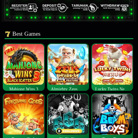
Best Games
Mahjong Wins 3
Almighty Zeus Wilds™
Lucky Twins Nexus