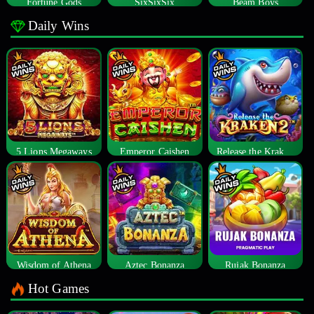
Fortune Gods
SixSixSix
Beam Boys
Daily Wins
5 Lions Megaways
Emperor Caishen
Release the Kraken 2
Wisdom of Athena
Aztec Bonanza
Rujak Bonanza
Hot Games