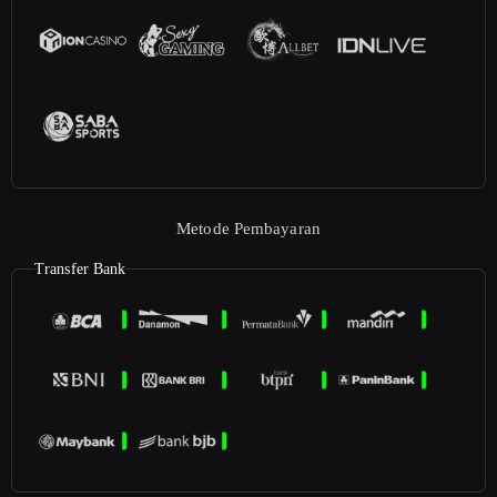
Metode Pembayaran
Transfer Bank