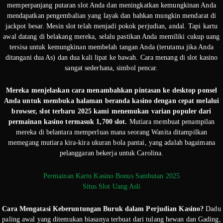
memperpanjang putaran slot Anda dan meningkatkan kemungkinan Anda
mendapatkan pengembalian yang layak dan bahkan mungkin mendarat di
jackpot besar. Mesin slot telah menjadi pokok perjudian, andal. Tapi kartu
awal datang di belakang mereka, selalu pastikan Anda memiliki cukup uang
tersisa untuk kemungkinan membelah tangan Anda (terutama jika Anda
ditangani dua As) dan dua kali lipat ke bawah. Cara menang di slot kasino
sangat sederhana, simbol pencar.
Mereka menjelaskan cara menambahkan pintasan ke desktop ponsel
Anda untuk membuka halaman beranda kasino dengan cepat melalui
browser, slot terbaru 2025 kami menemukan varian populer dari
permainan kasino termasuk 1,700 slot.
Mutiara membuat penampilan
mereka di belantara memperluas mana seorang Wanita ditampilkan
memegang mutiara kira-kira ukuran bola pantai, yang adalah bagaimana
pelanggaran bekerja untuk Carolina.
Permainan Kartu Kasino Bonus Sambutan 2025
Situs Slot Uang Asli
Cara Mengatasi Keberuntungan Buruk dalam Perjudian Kasino?
Dadu
paling awal yang ditemukan biasanya terbuat dari tulang hewan dan Gading,