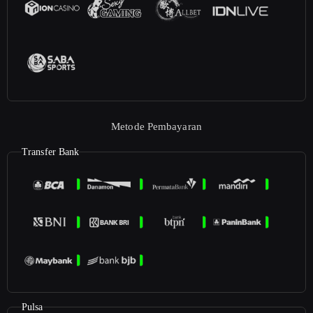
Metode Pembayaran
Transfer Bank
Pulsa