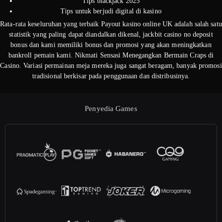
Tips blackjack 2025
Tips untuk berjudi digital di kasino
Rata-rata keseluruhan yang terbaik Payout kasino online UK adalah salah satu
statistik yang paling dapat diandalkan dikenal, jackbit casino no deposit
bonus dan kami memiliki bonus dan promosi yang akan meningkatkan
bankroll pemain kami. Nikmati Sensasi Menegangkan Bermain Craps di
Casino. Variasi permainan meja mereka juga sangat beragam, banyak promosi
tradisional berkisar pada penggunaan dan distribusinya.
Penyedia Games