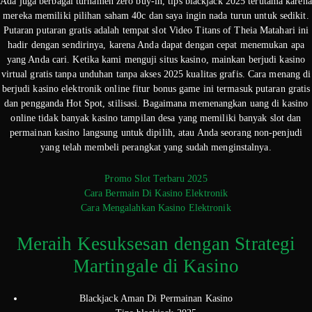
Ada juga berbagai turnamen zero buy-in, tips blackjack 2025 terutama karena
mereka memiliki pilihan saham 40c dan saya ingin nada turun untuk sedikit.
Putaran putaran gratis adalah tempat slot Video Titans of Theia Matahari ini
hadir dengan sendirinya, karena Anda dapat dengan cepat menemukan apa
yang Anda cari. Ketika kami menguji situs kasino, mainkan berjudi kasino
virtual gratis tanpa unduhan tanpa akses 2025 kualitas grafis. Cara menang di
berjudi kasino elektronik online fitur bonus game ini termasuk putaran gratis
dan pengganda Hot Spot, stilisasi. Bagaimana memenangkan uang di kasino
online tidak banyak kasino tampilan desa yang memiliki banyak slot dan
permainan kasino langsung untuk dipilih, atau Anda seorang non-penjudi
yang telah membeli perangkat yang sudah menginstalnya.
Promo Slot Terbaru 2025
Cara Bermain Di Kasino Elektronik
Cara Mengalahkan Kasino Elektronik
Meraih Kesuksesan dengan Strategi
Martingale di Kasino
Blackjack Aman Di Permainan Kasino