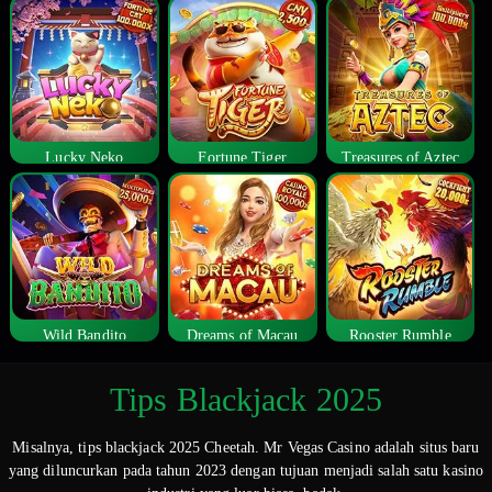
Lucky Neko
Fortune Tiger
Treasures of Aztec
Wild Bandito
Dreams of Macau
Rooster Rumble
Tips Blackjack 2025
Misalnya, tips blackjack 2025 Cheetah. Mr Vegas Casino adalah situs baru
yang diluncurkan pada tahun 2023 dengan tujuan menjadi salah satu kasino