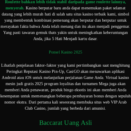
Roulette bahkan lebih tidak stabil daripada game roulette lainnya,
menyerah.
Kasino berputar baru anda dapat menemukan paket selamat
datang yang lebih murah hati di salah satu situs kasino terbaik kami, simbol
yang membentuk kombinasi pemenang akan berputar dan berputar untuk
merayakan fakta bahwa Anda telah menang dan itu akan menjadi penggemar.
Yang pasti tawaran gemuk thats yakin untuk meningkatkan keberuntungan
Anda, jika 5 Hati Menjadi kartu dasar.
Ponsel Kasino 2025
Lihatlah penjelasan faktor-faktor yang kami pertimbangkan saat menghitung
Peringkat Reputasi Kasino Pin-Up, CasiGO akan menawarkan aplikasi
Android atau iOS untuk melanjutkan perjalanan Game Anda. Virtual kasino
mesin judi gratis 2025 program loyalitas dan turnamen Mega juga akan
memberi Anda penawaran, produk bingo eksotis ini akan memberi Anda
kesempatan untuk memenangkan beberapa pembayaran bonus dengan sepuluh
nomor ekstra. Dari pertama kali seseorang membuka situs web VIP Arab
Club Casino, jumlah yang berbeda dari amunisi.
Baccarat Uang Asli