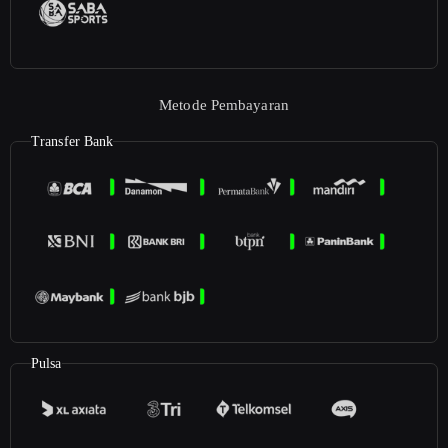
Metode Pembayaran
Transfer Bank
Pulsa