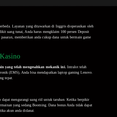
rbeda. Layanan yang ditawarkan di Inggris dioperasikan oleh
dikit uang tunai, Anda harus mengklaim 100 persen Deposit
di pasaran, memberikan anda cukup dana untuk bermain game
 Kasino
lain yang telah mengesahkan mekanik ini.
Intralot telah
ktronik (EMS), Anda bisa mendapatkan laptop gaming Lenovo.
ng tepat.
dapat mengurangi uang riil untuk taruhan. Ketika berpikir
ermainan yang sedang Booming. Dana bonus Anda tidak dapat
tika akun anda didanai.