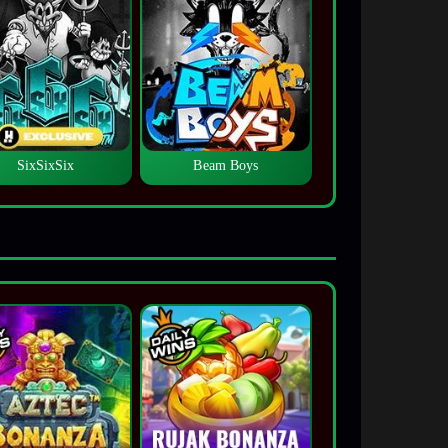
SixSixSix
Beam Boys