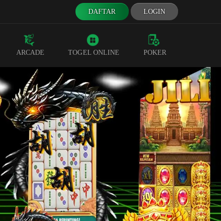
DAFTAR
LOGIN
ARCADE
TOGEL ONLINE
POKER