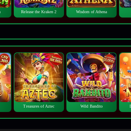
n
Release the Kraken 2
Wisdom of Athena
Treasures of Aztec
Wild Bandito