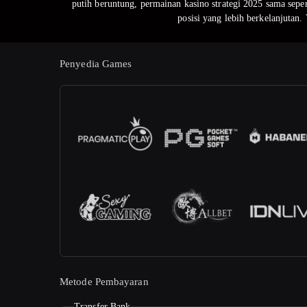
putih beruntung, permainan kasino strategi 2025 sama seper
posisi yang lebih berkelanjutan.
Penyedia Games
Metode Pembayaran
Transfer Bank