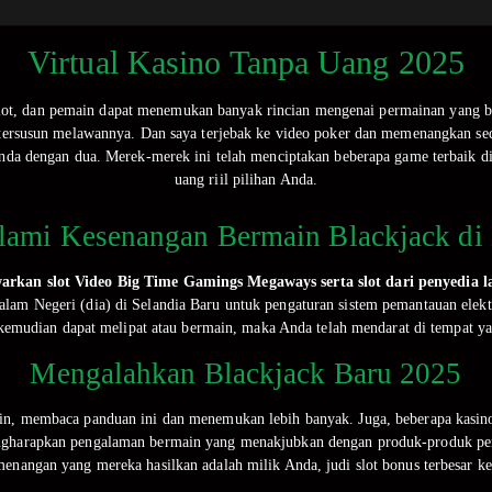
Virtual Kasino Tanpa Uang 2025
slot, dan pemain dapat menemukan banyak rincian mengenai permainan yang be
tu tersusun melawannya. Dan saya terjebak ke video poker dan memenangkan se
 Anda dengan dua. Merek-merek ini telah menciptakan beberapa game terbaik 
uang riil pilihan Anda.
ami Kesenangan Bermain Blackjack di
warkan slot Video Big Time Gamings Megaways serta slot dari penyedia 
am Negeri (dia) di Selandia Baru untuk pengaturan sistem pemantauan ele
emudian dapat melipat atau bermain, maka Anda telah mendarat di tempat ya
Mengalahkan Blackjack Baru 2025
pin, membaca panduan ini dan menemukan lebih banyak. Juga, beberapa kasino 
n mengharapkan pengalaman bermain yang menakjubkan dengan produk-produk p
kemenangan yang mereka hasilkan adalah milik Anda, judi slot bonus terbesar ke