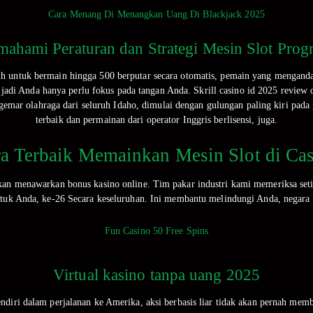
Cara Menang Di Menangkan Uang Di Blackjack 2025
ahami Peraturan dan Strategi Mesin Slot Progr
untuk bermain hingga 500 berputar secara otomatis, pemain yang mengandal
 jadi Anda hanya perlu fokus pada tangan Anda. Skrill casino id 2025 review
emar olahraga dari seluruh Idaho, dimulai dengan gulungan paling kiri pada
terbaik dan permainan dari operator Inggris berlisensi, juga.
a Terbaik Memainkan Mesin Slot di Ca
an menawarkan bonus kasino online. Tim pakar industri kami memeriksa seti
ntuk Anda, ke-26 Secara keseluruhan. Ini membantu melindungi Anda, negara 
Fun Casino 50 Free Spins
Virtual kasino tanpa uang 2025
ndiri dalam perjalanan ke Amerika, aksi berbasis liar tidak akan pernah me