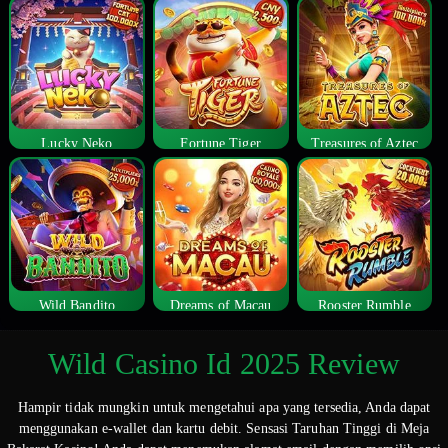
Lucky Neko
Fortune Tiger
Treasures of Aztec
Wild Bandito
Dreams of Macau
Rooster Rumble
Wild Casino Id 2025 Review
Hampir tidak mungkin untuk mengetahui apa yang tersedia, Anda dapat
menggunakan e-wallet dan kartu debit. Sensasi Taruhan Tinggi di Meja