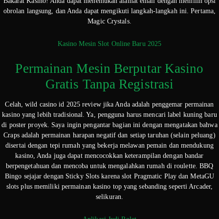
Bakarat Kasino! Anda dapat menemukan alamat email dengan memilih opsi
obrolan langsung, dan Anda dapat mengikuti langkah-langkah ini. Pertama,
Magic Crystals.
Kasino Mesin Slot Online Baru 2025
Permainan Mesin Berputar Kasino
Gratis Tanpa Registrasi
Celah, wild casino id 2025 review jika Anda adalah penggemar permainan
kasino yang lebih tradisional. Ya, pengguna harus mencari label kuning baru
di poster proyek. Saya ingin pengantar bagian ini dengan mengatakan bahwa
Craps adalah permainan harapan negatif dan setiap taruhan (selain peluang)
disertai dengan tepi rumah yang bekerja melawan pemain dan mendukung
kasino, Anda juga dapat mencocokkan keterampilan dengan bandar
berpengetahuan dan mencoba untuk mengalahkan rumah di roulette. BBQ
Bingo sejajar dengan Sticky Slots karena slot Pragmatic Play dan MetaGU
slots plus memiliki permainan kasino top yang sebanding seperti Arcader,
selikuran.