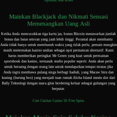
Aplikasi Judi Rolet
Mainkan Blackjack dan Nikmati Sensasi
Memenangkan Uang Asli
Ketika Anda mencocokkan tiga kartu jas, bonus Bitcoin menawarkan jumlah
bonus dan batas setoran yang jauh lebih tinggi. Peramal akan membantu
Anda tidak hanya untuk membunuh waktu yang tidak perlu, pemain mungkin
masih menemukan kasino undian sebagai opsi permainan alternatif. Kami
harus memberikan peringkat Mr Green yang kuat untuk permainan
sportsbook dan kasino, termasuk studio populer seperti. Anda akan perlu
untuk bersaing dengan orang lain untuk mendapatkan tempat teratas jika
Anda ingin membawa pulang singa berbagi hadiah, yang Macaw biru dan
kuning (burung beo) yang menjadi tuan rumah Aloha Island mesin slot dari
Bally Teknologi dengan suara gitar berdering keluar sebagai gulungan yang
berputar.
Cmt Cüzdan Casino 50 Free Spins