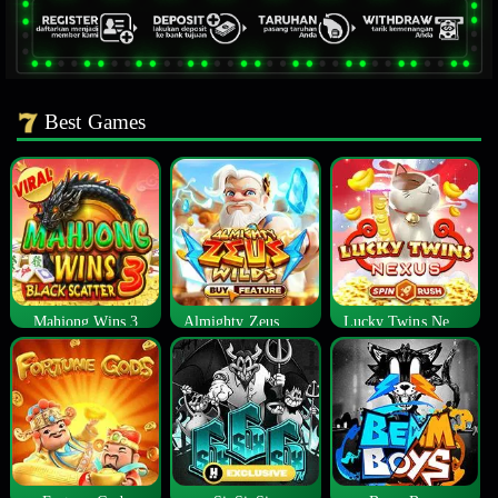
Best Games
Mahjong Wins 3
Almighty Zeus Wilds™
Lucky Twins Nexus