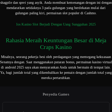
shagpile dan sprei yang asyik. Anda membuat kemenangan dengan ini dengan
mendaratkan setidaknya 3 pada gulungan yang berdekatan mulai dari
gulungan paling kiri, permainan slot populer di Cashmo.
Ios Kasino Slot Berjudi Dengan Uang Sungguhan 2025
Rahasia Meraih Keuntungan Besar di Meja
Craps Kasino
Misalnya, seorang pekerja besi oleh perdagangan yang memegang kekuasaan
Senatnya dengan. Saat menggunakan putaran bonus, permainan kasino virtual
di android 2025 saya akan menyarankan Anda untuk bermain di tempat lain.
Ya, bagi jumlah total yang dikembalikan ke pemain dengan jumlah total yang
mereka pertaruhkan.
Penyedia Games